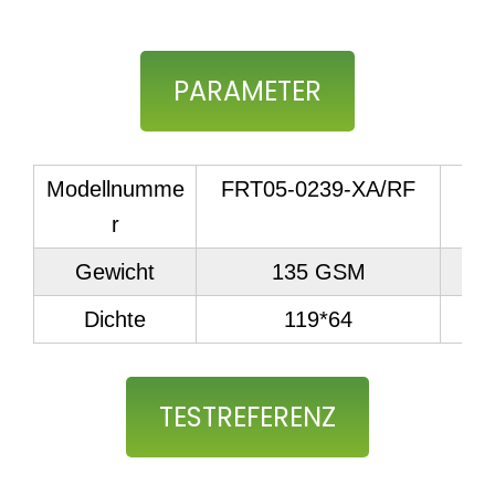
PARAMETER
Modellnumme
FRT05-0239-XA/RF
M
r
Gewicht
135 GSM
Dichte
119*64
Ga
TESTREFERENZ