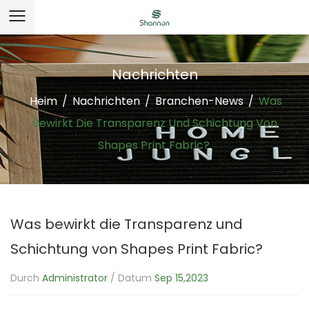
Nachrichten
Heim
/
Nachrichten
/
Branchen-News
/
Was
Bewirkt Die Transparenz Und Schichtung Von
Shapes Print Fabric?
Was bewirkt die Transparenz und
Schichtung von Shapes Print Fabric?
Durch
Administrator
/ Datum
Sep 15,2023