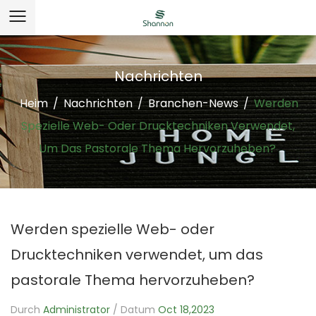
Nachrichten
Heim
/
Nachrichten
/
Branchen-News
/
Werden
Spezielle Web- Oder Drucktechniken Verwendet,
Um Das Pastorale Thema Hervorzuheben?
Werden spezielle Web- oder
Drucktechniken verwendet, um das
pastorale Thema hervorzuheben?
Durch
Administrator
/ Datum
Oct 18,2023